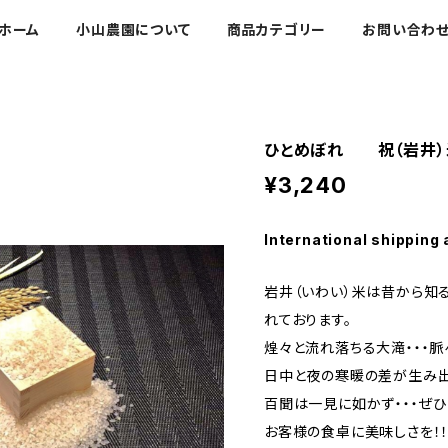
ホーム
小山農園について
商品カテゴリー
お問い合わ
ひとめぼれ 祝（岩井
¥3,240
International shipping 
岩井（いわい）米は昔から知
れております。
煌々と流れ落ちる大滝・・・脈
日中と夜の寒暖の差が生み出
百聞は一見に如かず・・・ぜ
お客様の食卓に美味しさを！