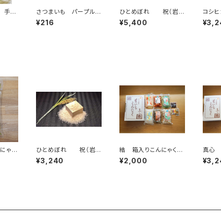
 手造
さつまいも パープルス
ひとめぼれ 祝（岩
コシヒ
く つ
イート １㎏（ドロ付き
井）米＝５キロ ※数
米＝
¥216
¥5,400
¥3,2
ｇ
出荷）
量限定発売
限定
にゃく
ひとめぼれ 祝（岩
結 箱入りこんにゃくセ
真心 
 平板
井）米＝３キロ ※数
ット 6袋入り
セット
¥3,240
¥2,000
¥3,2
量限定発売