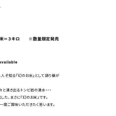
せ
）米＝３キロ ※数量限定発売
available
る人ぞ知る『幻のお米』として語り継が
々と湧き出るトンビ岩の湧水・・・
した、まさに『幻のお米』です。
ひ一度ご賞味いただきたく思います。
！