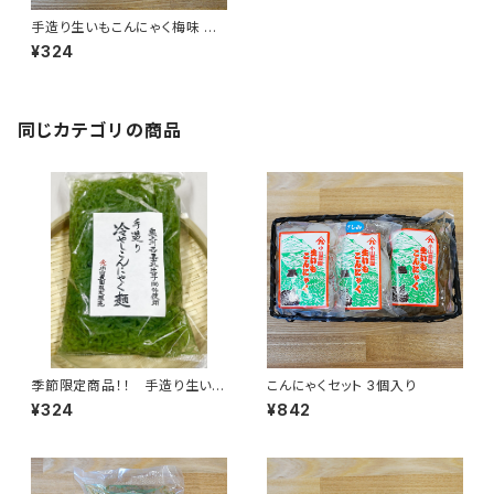
手造り生いもこんにゃく梅味 小
玉さしみ 1袋 250g
¥324
同じカテゴリの商品
季節限定商品！！ 手造り生いも
こんにゃくセット 3個入り
こんにゃく つけ麺１袋 300ｇ
¥324
¥842