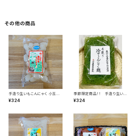
その他の商品
手造り生いもこんにゃく 小玉さ
季節限定商品！！ 手造り生いも
しみ 1袋 300g
こんにゃく つけ麺１袋 300ｇ
¥324
¥324