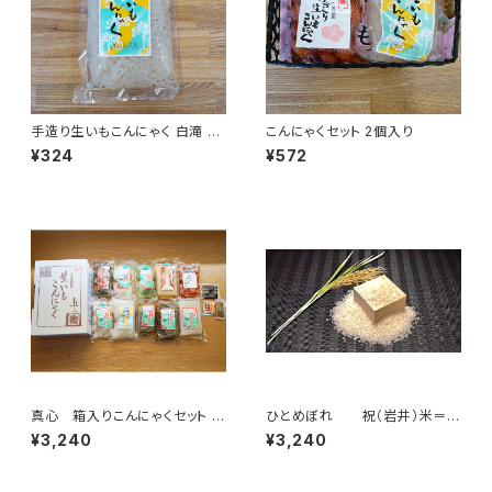
手造り生いもこんにゃく 白滝 1
こんにゃくセット 2個入り
袋 300g
¥324
¥572
真心 箱入りこんにゃくセット 1
ひとめぼれ 祝（岩井）米＝３
0袋入り
キロ ※数量限定発売
¥3,240
¥3,240