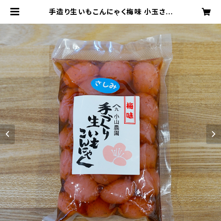
手造り生いもこんにゃく梅味 小玉さし
み 1袋 250g | 小山農園