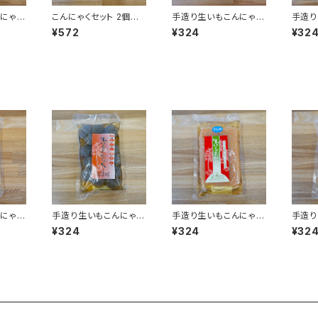
にゃく
こんにゃくセット 2個入
手造り生いもこんにゃく
手造り
しみ 1
り
青のり入りさしみ 平板
白滝 1
¥572
¥324
¥32
1袋 350g
にゃく
手造り生いもこんにゃく
手造り生いもこんにゃく
手造り
ひじき入り 中玉 1袋 30
唐辛子入りさしみ 平板
つきこん
¥324
¥324
¥32
0g
1袋 350g
g