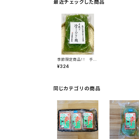
最近チェックした商品
季節限定商品！！ 手造
り生いもこんにゃく つ
¥324
け麺１袋 300ｇ
同じカテゴリの商品