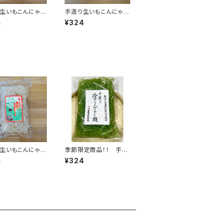
生いもこんにゃく
手造り生いもこんにゃく
袋 300g
梅味 小玉さしみ 1袋 25
4
¥324
0g
生いもこんにゃく
季節限定商品！！ 手造
にゃく 1袋 300
り生いもこんにゃく つ
4
¥324
け麺１袋 300ｇ