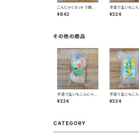
こんにゃくセット 3個入
手造り生いもこん
り
青のり入り大玉さ
¥842
¥324
袋 300g
その他の商品
手造り生いもこんにゃく
手造り生いもこん
大玉さしみ 1袋 300g
白滝 1袋 300g
¥324
¥324
CATEGORY